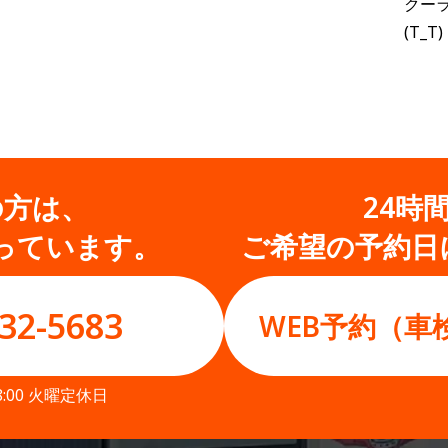
クー
(T_T)
の方は、
24時
っています。
ご希望の予約日
32-5683
WEB予約（車
8:00 火曜定休日