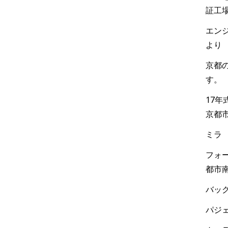
証工
エンジ
より
京都
す。
17
京都
ミラ
フォー
都市
バック
パジェ