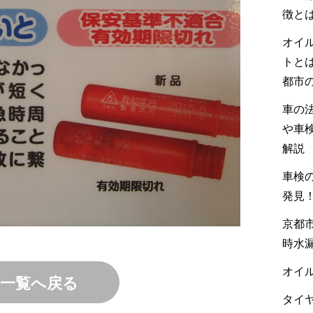
徴と
オイ
トと
都市
車の
や車
解説
車検の
発見
京都市
時水
オイル
一覧へ戻る
タイヤ