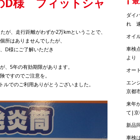
のD様 フィットシャ
最
ダイ
れ 速
したが、走行距離がわずか2万kmということで、
オイ
個所はありませんでしたが、
車検点
、D様にご了解いただき
より
が、5年の有効期限があります。
オー
険ですのでご注意を。
エン
トルでのご利用ありがとうございました。
京都
来年
て|
新品
車検