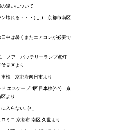
場の違いについて
ン壊れる・・・(-_-;) 京都市南区
の日中は暑くまだエアコンが必要で
年式 ノア バッテリーランプ点灯
市伏見区より
 車検 京都府向日市より
ド エスケープ 4回目車検(^.^) 京
南区より
に入らない…(>_
ロミニ 京都市 南区 久世より