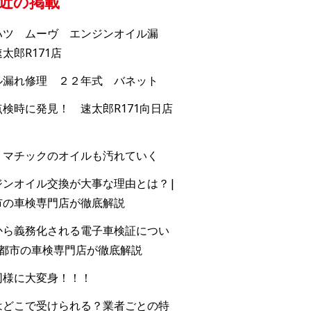
近の掲載
ハツ ムーヴ エンジンオイル漏
太郎R171店
ル漏れ修理 ２２年式 バネット
検時に発見！ 速太郎R171向日店
トマチックのオイルも汚れていく
ジンオイル交換が大事な理由とは？|
市の車検専門店が徹底解説
から義務化される電子車検証につい
京都市の車検専門店が徹底解説
同様に大変身！！！
はどこで受けられる？業者ごとの特