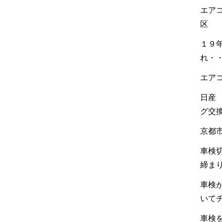
エア
区
１９
れ・
エア
日産
グ交
京都
車検
締ま
車検
いて
車検