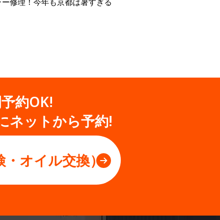
ラー修理！今年も京都は暑すぎる
間予約OK!
にネットから予約!
検・オイル交換）