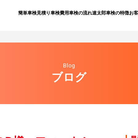
簡単車検見積り
⾞検費⽤
⾞検の流れ
速太郎⾞検の特徴
お
Blog
ブログ