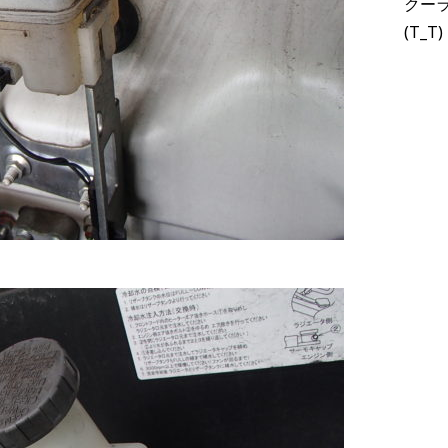
クー
(T_T)