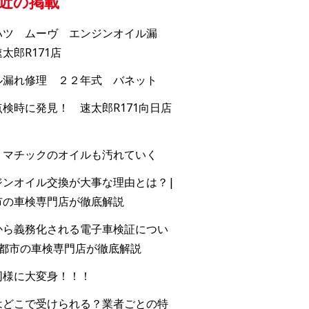
近の掲載
ハツ ムーヴ エンジンオイル漏
太郎R171店
ル漏れ修理 ２２年式 バネット
検時に発見！ 速太郎R171向日店
トマチックのオイルも汚れていく
ジンオイル交換が大事な理由とは？|
市の車検専門店が徹底解説
から義務化される電子車検証につい
京都市の車検専門店が徹底解説
同様に大変身！！！
はどこで受けられる？業者ごとの特