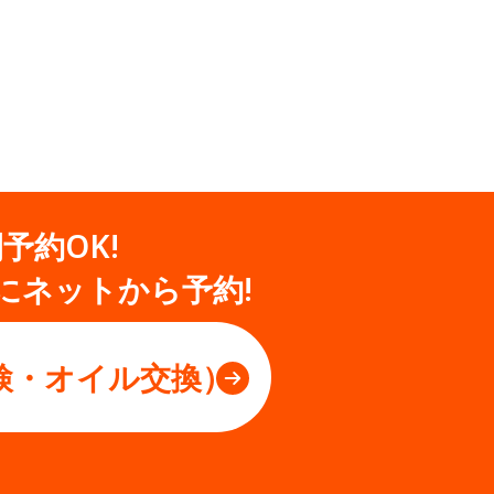
間予約OK!
にネットから予約!
検・オイル交換）