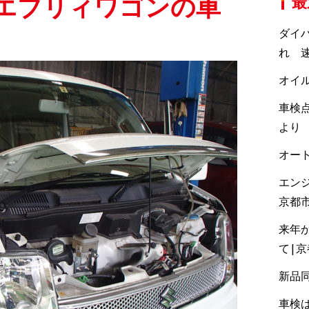
 エブリィワゴンの車
最
ダイ
れ 速
オイ
車検点
より
オー
エン
京都
来年
て|
新品
車検