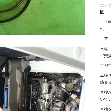
エア
区
１９
れ・
エア
日産
グ交
京都
車検
締ま
車検
いて
車検