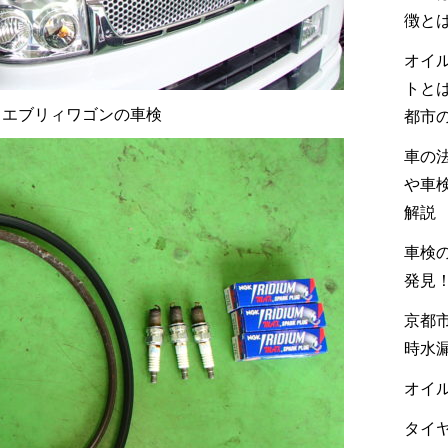
徴と
オイ
トと
 エブリィワゴンの車検
都市
車の
や車
解説
車検の
発見
京都市
時水
オイル
タイヤ