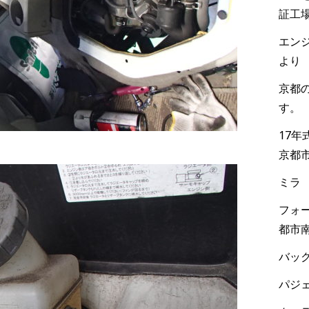
証工
エンジ
より
京都
す。
17
京都
ミラ
フォー
都市
バック
パジェ