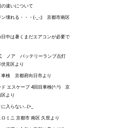
場の違いについて
ン壊れる・・・(-_-;) 京都市南区
の日中は暑くまだエアコンが必要で
年式 ノア バッテリーランプ点灯
市伏見区より
 車検 京都府向日市より
ド エスケープ 4回目車検(^.^) 京
南区より
に入らない…(>_
ロミニ 京都市 南区 久世より