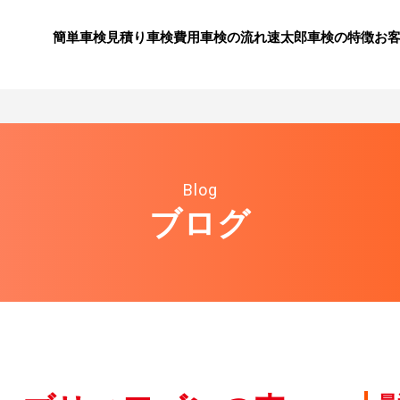
簡単車検見積り
⾞検費⽤
⾞検の流れ
速太郎⾞検の特徴
お
Blog
ブログ