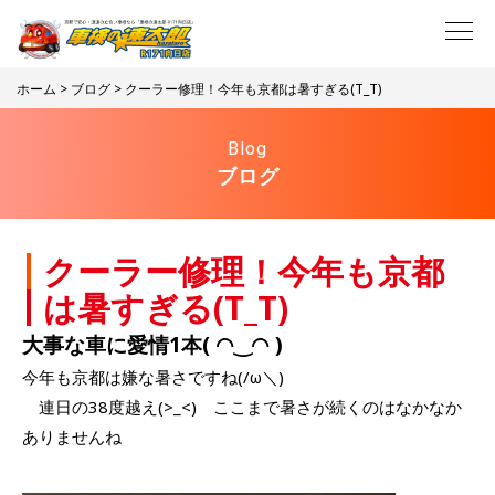
ホーム
>
ブログ
> クーラー修理！今年も京都は暑すぎる(T_T)
Blog
ブログ
クーラー修理！今年も京都
は暑すぎる(T_T)
大事な車に愛情1本( ◠‿◠ )
今年も京都は嫌な暑さですね(/ω＼)
連日の38度越え(>_<) ここまで暑さが続くのはなかなか
ありませんね