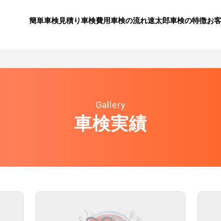
簡単車検見積り
⾞検費⽤
⾞検の流れ
速太郎⾞検の特徴
お
Gallery
車検実績