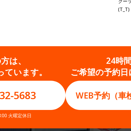
クー
(T_T)
の方は、
24時
っています。
ご希望の予約日
32-5683
WEB予約（車
8:00 火曜定休日