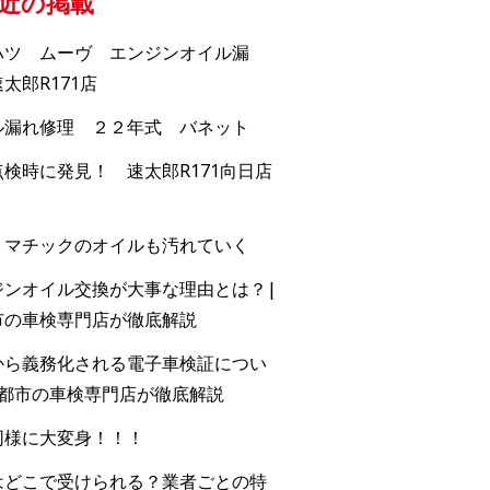
近の掲載
ハツ ムーヴ エンジンオイル漏
太郎R171店
ル漏れ修理 ２２年式 バネット
検時に発見！ 速太郎R171向日店
トマチックのオイルも汚れていく
ジンオイル交換が大事な理由とは？|
市の車検専門店が徹底解説
から義務化される電子車検証につい
京都市の車検専門店が徹底解説
同様に大変身！！！
はどこで受けられる？業者ごとの特