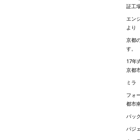
証工
エンジ
より
京都
す。
17
京都
ミラ
フォー
都市
バック
パジェ