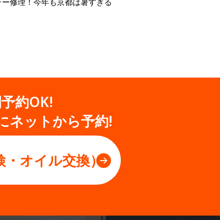
ラー修理！今年も京都は暑すぎる
間予約OK!
にネットから予約!
検・オイル交換）