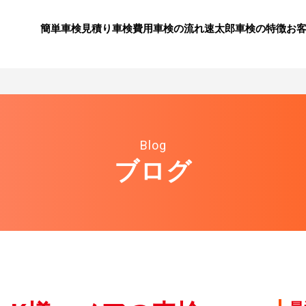
簡単車検見積り
⾞検費⽤
⾞検の流れ
速太郎⾞検の特徴
お
Blog
ブログ