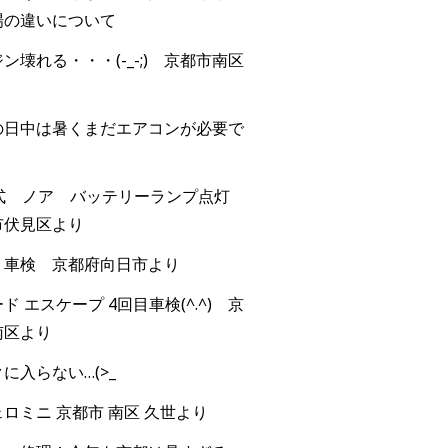
場の違いについて
ン壊れる・・・(-_-;) 京都市南区
の日中は暑くまだエアコンが必要で
年式 ノア バッテリーランプ点灯
市伏見区より
 車検 京都府向日市より
ド エスケープ 4回目車検(^.^) 京
南区より
に入らない…(>_
ロミニ 京都市 南区 久世より