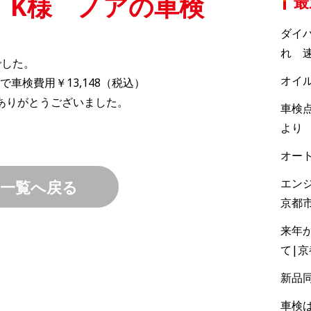
 K様 ノアの車検
最
ダイ
れ 速
でした。
オイ
車検費用￥13,148（税込）
ありがとうございました。
車検点
より
オー
エン
一覧へ戻る
京都
来年
て|
新品
車検