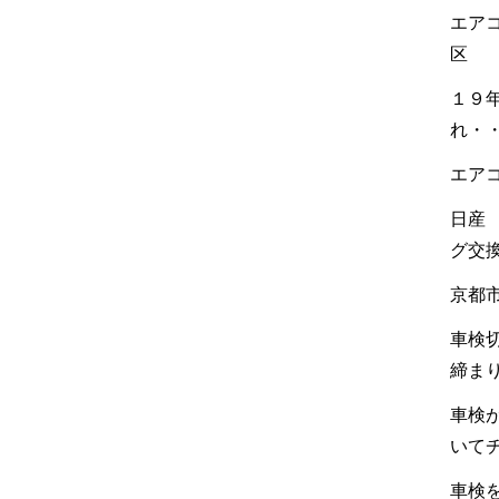
エア
区
１９
れ・
エア
日産
グ交
京都
車検
締ま
車検
いて
車検