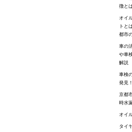
徴と
オイ
トと
都市
車の
や車
解説
車検の
発見
京都市
時水
オイル
タイヤ