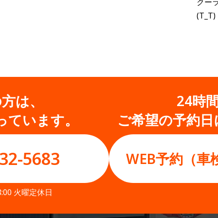
クー
(T_T)
の方は、
24時
っています。
ご希望の予約日
32-5683
WEB予約（車
8:00 火曜定休日