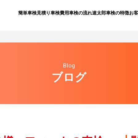
簡単車検見積り
⾞検費⽤
⾞検の流れ
速太郎⾞検の特徴
お
Blog
ブログ