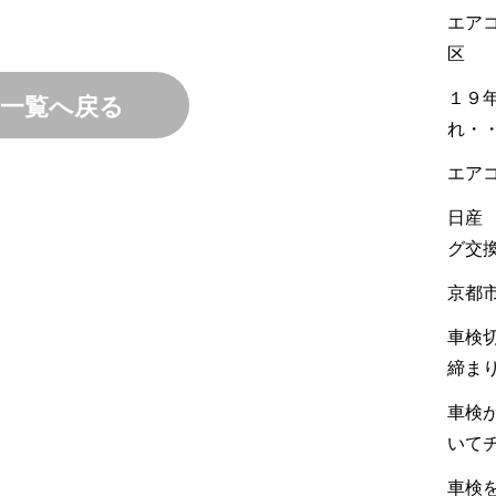
エア
区
１９
一覧へ戻る
れ・
エア
日産
グ交
京都
車検
締ま
車検
いて
車検