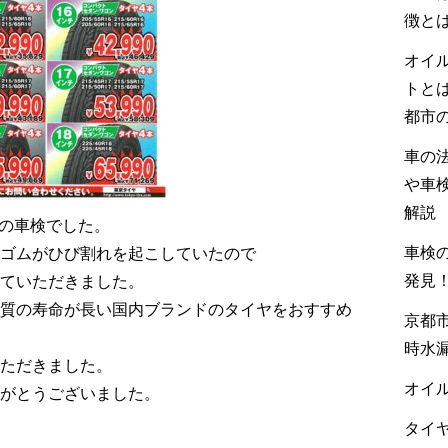
徴と
オイ
トと
都市
車の
や車
解説
トの車検でした。
車検の
ゴムがひび割れを起こしていたので
発見
ていただきました。
質の寿命が長い国内ブランドのタイヤをおすすめ
京都市
時水
ただきました。
オイル
がとうございました。
タイヤ