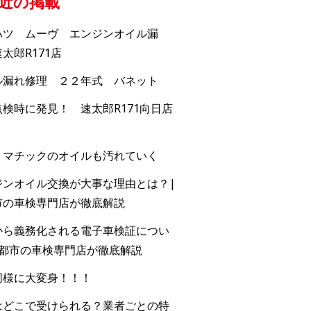
近の掲載
ハツ ムーヴ エンジンオイル漏
太郎R171店
ル漏れ修理 ２２年式 バネット
検時に発見！ 速太郎R171向日店
トマチックのオイルも汚れていく
ジンオイル交換が大事な理由とは？|
市の車検専門店が徹底解説
から義務化される電子車検証につい
京都市の車検専門店が徹底解説
同様に大変身！！！
はどこで受けられる？業者ごとの特