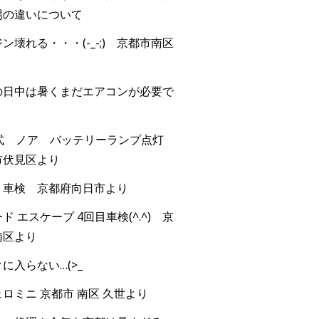
場の違いについて
ン壊れる・・・(-_-;) 京都市南区
の日中は暑くまだエアコンが必要で
年式 ノア バッテリーランプ点灯
市伏見区より
 車検 京都府向日市より
ド エスケープ 4回目車検(^.^) 京
南区より
に入らない…(>_
ロミニ 京都市 南区 久世より