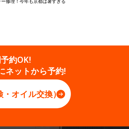
ラー修理！今年も京都は暑すぎる
間予約OK!
にネットから予約!
検・オイル交換）