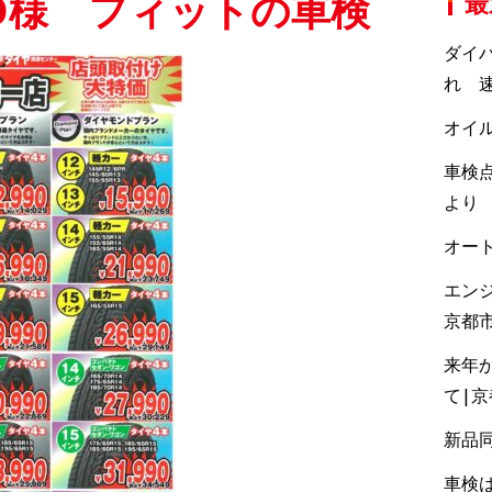
O様 フィットの車検
最
ダイ
れ 速
オイ
車検点
より
オー
エン
京都
来年
て|
新品
車検