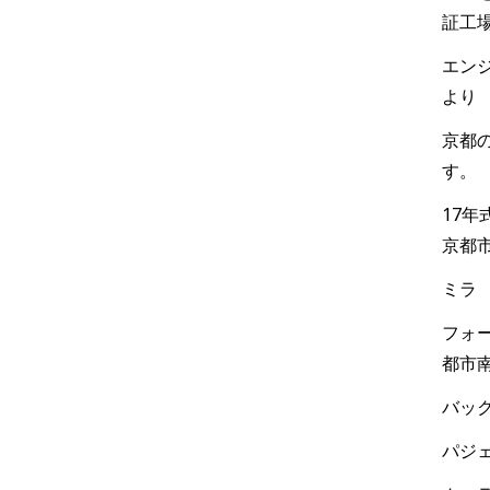
証工
エンジ
より
京都
す。
17
京都
ミラ
フォー
都市
バック
パジェ