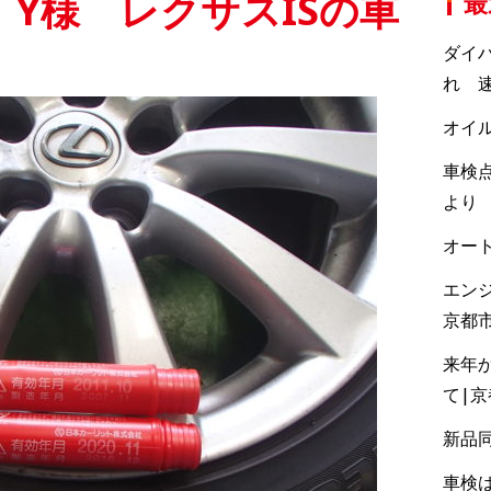
Y様 レクサスISの車
最
ダイ
れ 速
オイ
車検点
より
オー
エン
京都
来年
て|
新品
車検