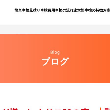
簡単車検見積り
⾞検費⽤
⾞検の流れ
速太郎⾞検の特徴
お
Blog
ブログ