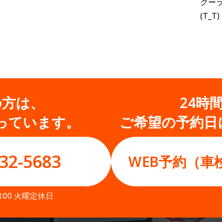
クー
(T_T)
の方は、
24時
っています。
ご希望の予約日
32-5683
WEB予約（車
8:00 火曜定休日