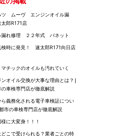
近の掲載
ハツ ムーヴ エンジンオイル漏
太郎R171店
ル漏れ修理 ２２年式 バネット
検時に発見！ 速太郎R171向日店
トマチックのオイルも汚れていく
ジンオイル交換が大事な理由とは？|
市の車検専門店が徹底解説
から義務化される電子車検証につい
京都市の車検専門店が徹底解説
同様に大変身！！！
はどこで受けられる？業者ごとの特