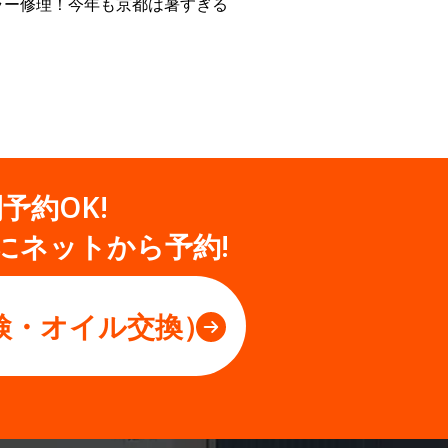
ラー修理！今年も京都は暑すぎる
間予約OK!
にネットから予約!
検・オイル交換）