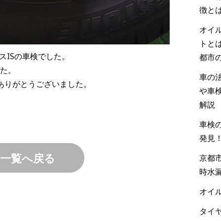
徴と
オイ
トと
サスISの車検でした。
都市
た。
車の
ありがとうございました。
や車
解説
車検の
発見
一覧へ戻る
京都市
時水
オイル
タイヤ