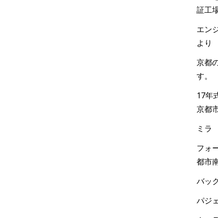
証工
エンジ
より
京都
す。
17
京都
ミラ
フォー
都市
バック
パジェ