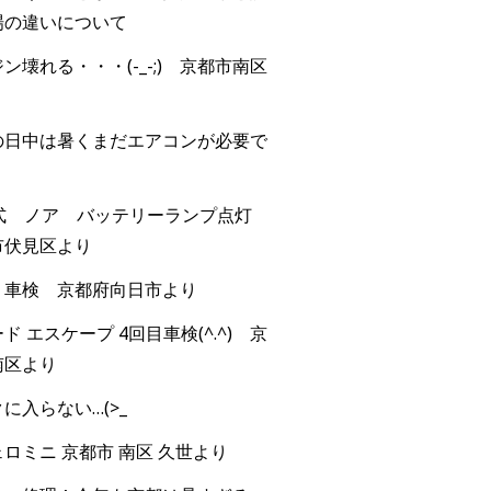
場の違いについて
ン壊れる・・・(-_-;) 京都市南区
の日中は暑くまだエアコンが必要で
年式 ノア バッテリーランプ点灯
市伏見区より
 車検 京都府向日市より
ド エスケープ 4回目車検(^.^) 京
南区より
に入らない…(>_
ロミニ 京都市 南区 久世より