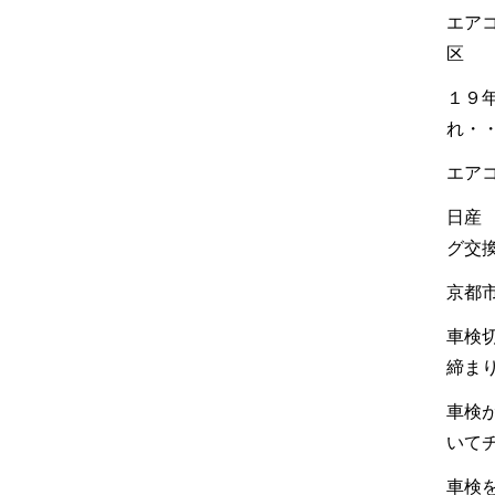
エア
区
１９
れ・
エア
日産
グ交
京都
車検
締ま
車検
いて
車検