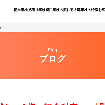
簡単車検見積り
⾞検費⽤
⾞検の流れ
速太郎⾞検の特徴
お
検
Blog
ブログ