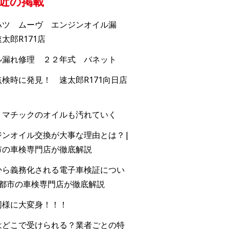
近の掲載
ハツ ムーヴ エンジンオイル漏
太郎R171店
ル漏れ修理 ２２年式 バネット
検時に発見！ 速太郎R171向日店
トマチックのオイルも汚れていく
ジンオイル交換が大事な理由とは？|
市の車検専門店が徹底解説
から義務化される電子車検証につい
京都市の車検専門店が徹底解説
同様に大変身！！！
はどこで受けられる？業者ごとの特