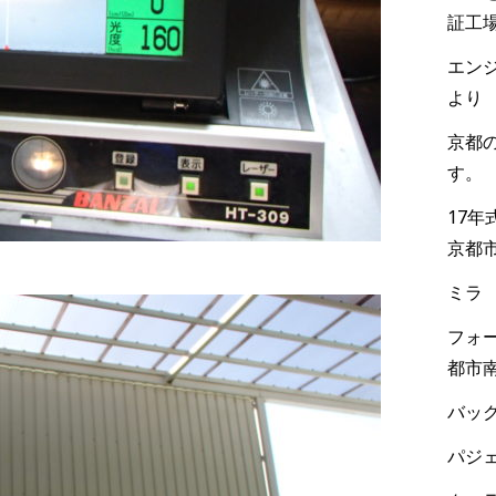
証工
エンジ
より
京都
す。
17
京都
ミラ
フォー
都市
バック
パジェ