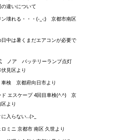
場の違いについて
ン壊れる・・・(-_-;) 京都市南区
の日中は暑くまだエアコンが必要で
年式 ノア バッテリーランプ点灯
市伏見区より
 車検 京都府向日市より
ド エスケープ 4回目車検(^.^) 京
南区より
に入らない…(>_
ロミニ 京都市 南区 久世より