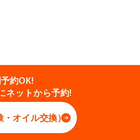
間予約OK!
にネットから予約!
検・オイル交換）