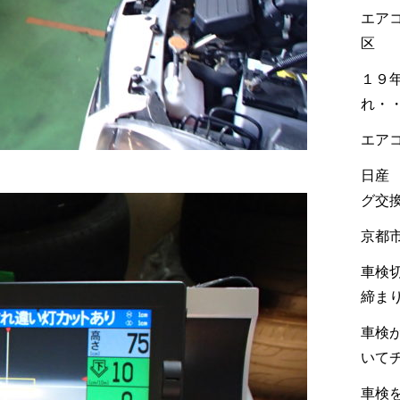
エア
区
１９
れ・
エア
日産
グ交
京都
車検
締ま
車検
いて
車検