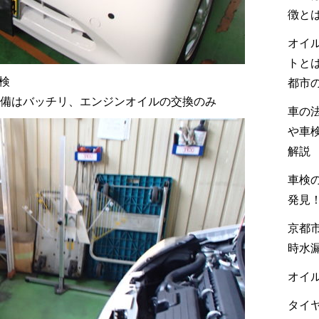
徴と
オイ
トと
車検
都市
備はバッチリ、エンジンオイルの交換のみ
車の
や車
解説
車検の
発見
京都市
時水
オイル
タイヤ