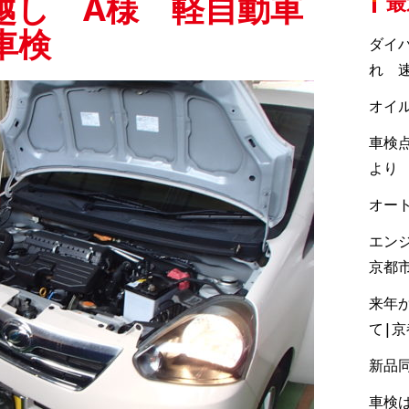
越し A様 軽自動車
最
車検
ダイ
れ 速
オイ
車検点
より
オー
エン
京都
来年
て|
新品
車検