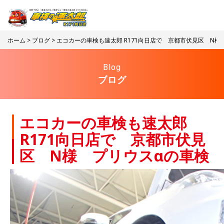
ホーム
>
ブログ
> エコカーの車検も速太郎 R171向日店で 京都市伏見区 N様
Blog
ブログ
エコカーの車検も速太郎
R171向日店で 京都市伏見
区 N様 プリウスαの車検