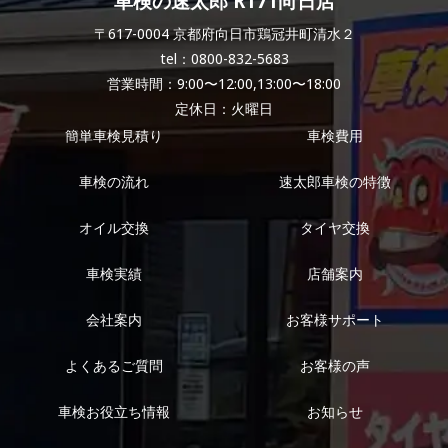
車検の速太郎 R171向日店
〒617-0004 京都府向日市鶏冠井町清水２
tel：0800-832-5683
営業時間：9:00〜12:00,13:00〜18:00
定休日：火曜日
簡単車検見積り
車検費用
車検の流れ
速太郎車検の特徴
オイル交換
タイヤ交換
車検実績
店舗案内
会社案内
お客様サポート
よくあるご質問
お客様の声
車検お役立ち情報
お知らせ