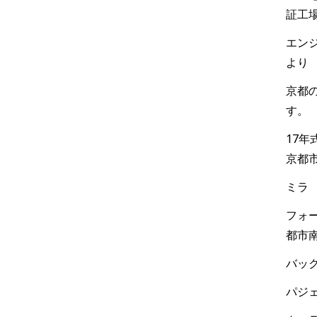
証工
エンジ
より
京都
す。
17
京都
ミラ
フォー
都市
バック
パジェ