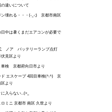
場の違いについて
ン壊れる・・・(-_-;) 京都市南区
の日中は暑くまだエアコンが必要で
年式 ノア バッテリーランプ点灯
市伏見区より
 車検 京都府向日市より
ド エスケープ 4回目車検(^.^) 京
南区より
に入らない…(>_
ロミニ 京都市 南区 久世より