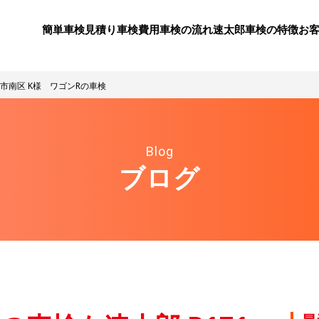
簡単車検見積り
⾞検費⽤
⾞検の流れ
速太郎⾞検の特徴
お
都市南区 K様 ワゴンRの車検
Blog
ブログ