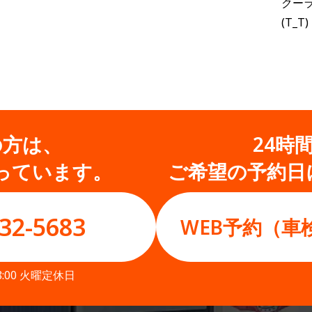
クー
(T_T)
の方は、
24時
っています。
ご希望の予約日
32-5683
WEB予約（車
8:00 火曜定休日