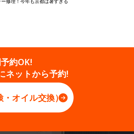
ラー修理！今年も京都は暑すぎる
間予約OK!
にネットから予約!
検・オイル交換）