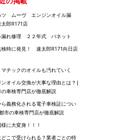
近の掲載
ハツ ムーヴ エンジンオイル漏
太郎R171店
ル漏れ修理 ２２年式 バネット
検時に発見！ 速太郎R171向日店
トマチックのオイルも汚れていく
ジンオイル交換が大事な理由とは？|
市の車検専門店が徹底解説
から義務化される電子車検証につい
京都市の車検専門店が徹底解説
同様に大変身！！！
はどこで受けられる？業者ごとの特