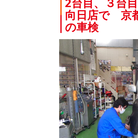
2台目、３台目
向日店で 京都
の車検