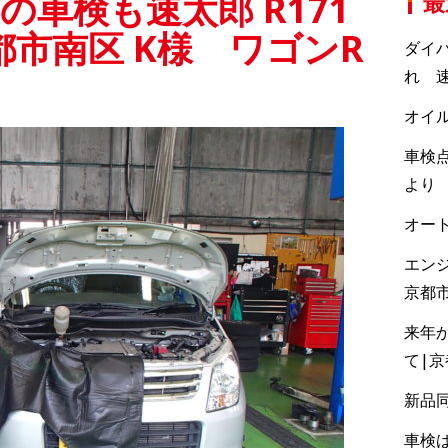
の車検も速太郎 R171
最
市南区 K様 ワゴンR
ダイ
れ 速
オイ
車検点
より
オー
エン
京都
来年
て|
新品
車検