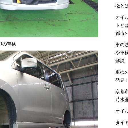
徴と
オイ
トと
都市
ンRの車検
車の
や車
解説
車検の
発見
京都市
時水
オイル
タイヤ