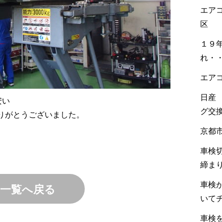
エア
区
１９
れ・
エア
日産
安い
グ交
りがとうございました。
京都
車検
締ま
車検
一覧へ戻る
いて
車検