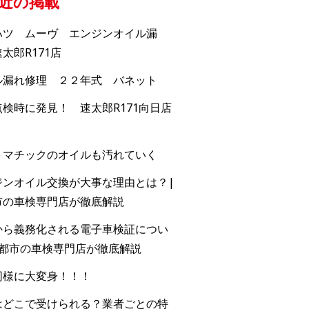
近の掲載
ハツ ムーヴ エンジンオイル漏
太郎R171店
ル漏れ修理 ２２年式 バネット
検時に発見！ 速太郎R171向日店
トマチックのオイルも汚れていく
ジンオイル交換が大事な理由とは？|
市の車検専門店が徹底解説
から義務化される電子車検証につい
京都市の車検専門店が徹底解説
同様に大変身！！！
はどこで受けられる？業者ごとの特