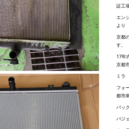
証工
エンジ
より
京都
す。
17
京都
ミラ
フォー
都市
バック
パジェ