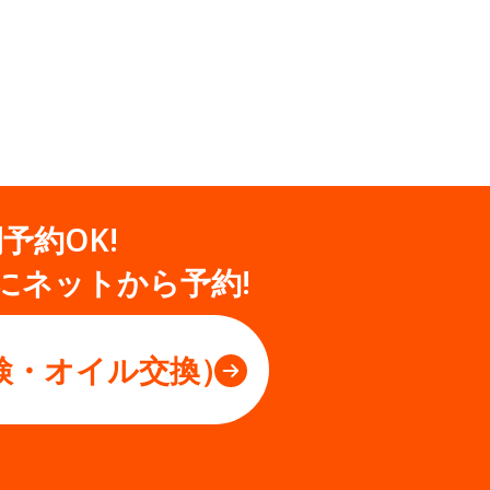
間予約OK!
にネットから予約!
検・オイル交換）