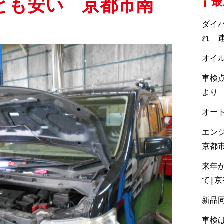
とも安い 京都市南
最
ダイ
れ 速
オイ
車検点
より
オー
エン
京都
来年
て|
新品
車検