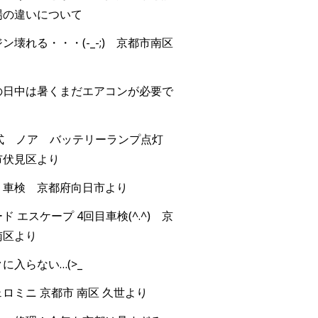
場の違いについて
ン壊れる・・・(-_-;) 京都市南区
の日中は暑くまだエアコンが必要で
年式 ノア バッテリーランプ点灯
市伏見区より
 車検 京都府向日市より
ド エスケープ 4回目車検(^.^) 京
南区より
に入らない…(>_
ロミニ 京都市 南区 久世より