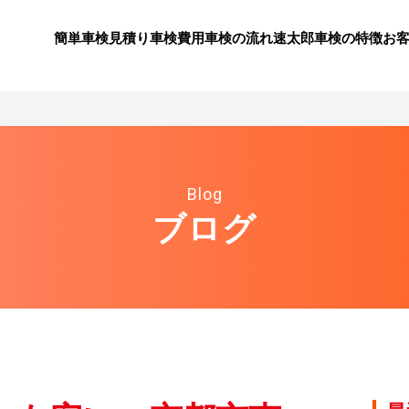
簡単車検見積り
⾞検費⽤
⾞検の流れ
速太郎⾞検の特徴
お
Blog
ブログ