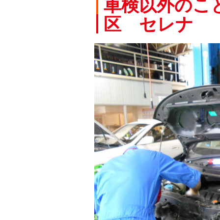
車検以外のこ
区 セレナ