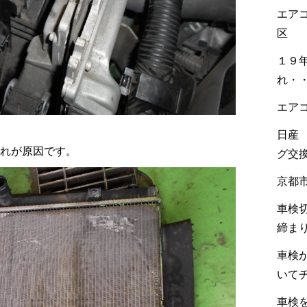
エア
区
１９
れ・
エア
日産
れが原因です。
グ交
京都
車検
締ま
車検
いて
車検