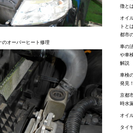
徴と
オイ
トと
都市
レナのオーバーヒート修理
車の
や車
解説
車検の
発見
京都市
時水
オイル
タイヤ