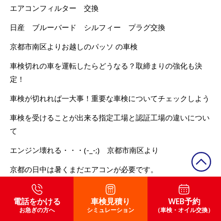
エアコンフィルター 交換
日産 ブルーバード シルフィー プラグ交換
京都市南区よりお越しのパッソ の車検
車検切れの車を運転したらどうなる？取締まりの強化も決
定！
車検が切れれば一大事！重要な車検についてチェックしよう
車検を受けることが出来る指定工場と認証工場の違いについ
て
エンジン壊れる・・・(-_-;) 京都市南区より
京都の日中は暑くまだエアコンが必要です。
17年式 ノア バッテリーランプ点灯 京都市伏見区より
電話をかける
車検見積り
WEB予約
ミラ 車検 京都府向日市より
お急ぎの方へ
シミュレーション
（車検・オイル交換）