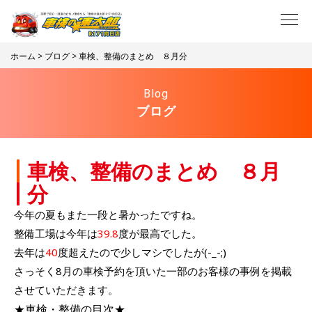
ホーム
>
ブログ
> 車検、整備のまとめ ８月分
Blog
ブログ
車検、整備のまとめ ８月
分
今年の夏もまた一段と暑かったですね。
整備工場は今年は
39.8
度が最高でした。
去年は
40
度超えたので少しマシでしたが(-_-;)
さっそく8月の車検予約を頂いた一部のお客様の事例を掲載
させていただきます。
★車検・整備の目次★