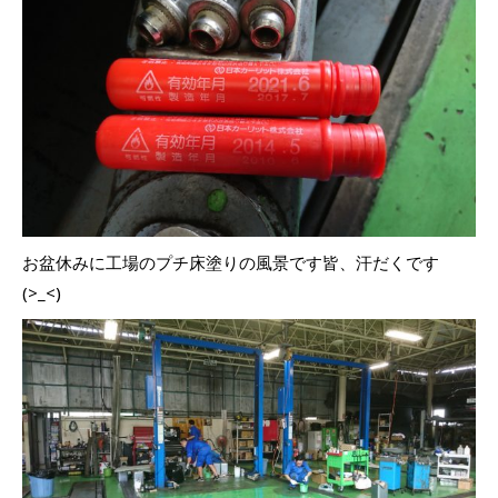
お盆休みに工場のプチ床塗りの風景です皆、汗だくです
(>_<)