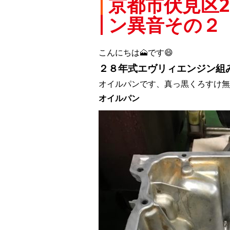
京都市伏見区
ン異音その２
こんにちは🗻です😄
２８年式エヴリィエンジン組
オイルパンです、真っ黒くろすけ無
オイルパン