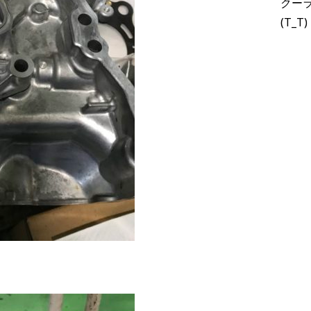
クー
(T_T)