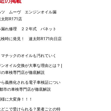
近の掲載
ハツ ムーヴ エンジンオイル漏
太郎R171店
ル漏れ修理 ２２年式 バネット
検時に発見！ 速太郎R171向日店
トマチックのオイルも汚れていく
ジンオイル交換が大事な理由とは？|
市の車検専門店が徹底解説
から義務化される電子車検証につい
京都市の車検専門店が徹底解説
同様に大変身！！！
はどこで受けられる？業者ごとの特