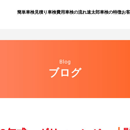
簡単車検見積り
⾞検費⽤
⾞検の流れ
速太郎⾞検の特徴
お
Blog
ブログ