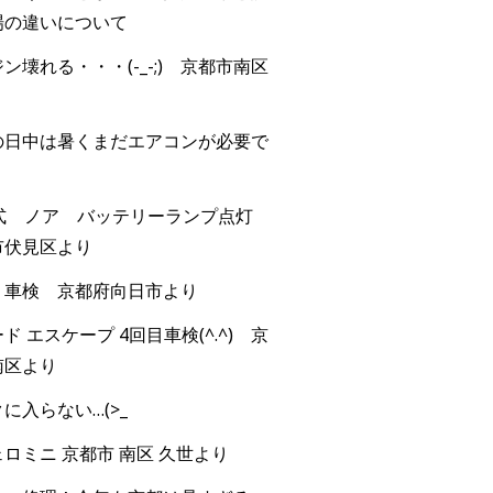
場の違いについて
ン壊れる・・・(-_-;) 京都市南区
の日中は暑くまだエアコンが必要で
年式 ノア バッテリーランプ点灯
市伏見区より
 車検 京都府向日市より
ド エスケープ 4回目車検(^.^) 京
南区より
に入らない…(>_
ロミニ 京都市 南区 久世より