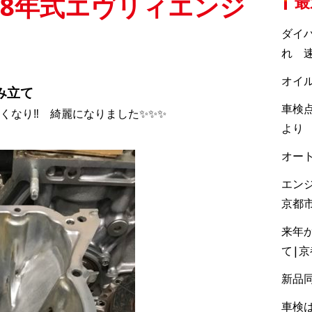
28年式エヴリィエンジ
最
ダイ
れ 速
オイ
み立て
車検点
くなり‼ 綺麗になりました✨✨✨
より
オー
エン
京都
来年
て|
新品
車検