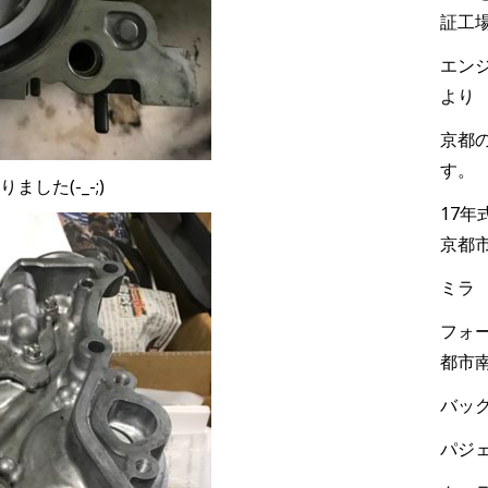
証工
エンジ
より
京都
す。
した(-_-;)
17
京都
ミラ
フォー
都市
バック
パジェ