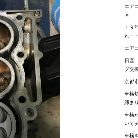
エア
区
１９
れ・
エア
日産
グ交
京都
車検
締ま
車検
いて
車検