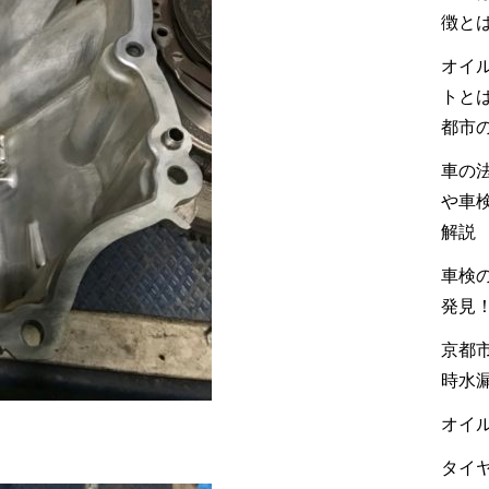
徴と
オイ
トと
都市
車の
や車
解説
車検の
発見
京都市
時水
オイル
タイヤ