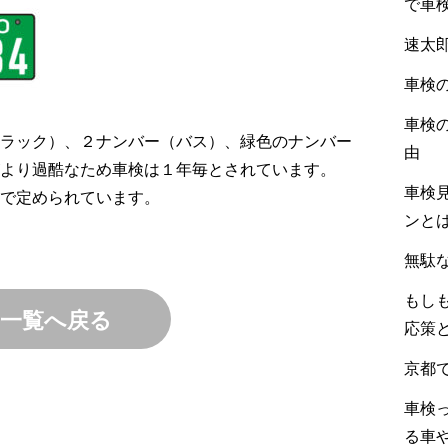
で車
速太
車検
車検
ラック）、２ナンバー（バス）、緑色のナンバー
由
より過酷なため車検は１年毎とされています。
車検
で定められています。
ンと
無駄
もし
一覧へ戻る
応策
京都
車検
る車