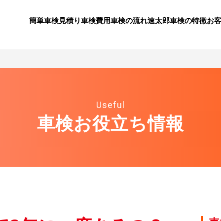
簡単車検見積り
⾞検費⽤
⾞検の流れ
速太郎⾞検の特徴
お
Useful
車検お役立ち情報