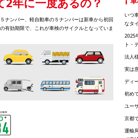
て2年に一度あるの？
車
いつ
５ナンバー、軽自動車の５ナンバーは新車から初回
なタ
の有効期限で、これが車検のサイクルとなっていま
202
ト・
法人
実は
ディ
初め
ユー
京都
運輸