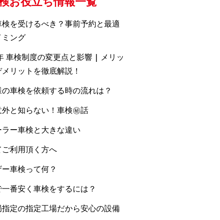
検お役立ち情報一覧
車検を受けるべき？事前予約と最適
イミング
5年 車検制度の変更点と影響 | メリッ
デメリットを徹底解説！
様の車検を依頼する時の流れは？
意外と知らない！車検㊙話
ーラー車検と大きな違い
てご利用頂く方へ
ザー車検って何？
で一番安く車検をするには？
局指定の指定工場だから安心の設備