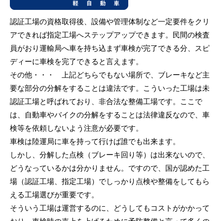
認証工場の資格取得後、設備や管理体制など一定要件をクリ
アできれば指定工場へステップアップできます。民間の検査
員がおり運輸局へ車を持ち込まず車検が完了できる分、スピ
ディーに車検を完了できると言えます。
その他・・・ 上記どちらでもない場所で、ブレーキなど主
要な部分の分解をすることは違法です。こういった工場は未
認証工場と呼ばれており、非合法な整備工場です。ここで
は、自動車やバイクの分解をすることは法律違反なので、車
検等を依頼しないよう注意が必要です。
車検は陸運局に車を持って行けば誰でも出来ます。
しかし、分解した点検（ブレーキ回り等）は出来ないので、
どうなっているかは分かりません。ですので、国が認めた工
場（認証工場、指定工場）でしっかり点検や整備をしてもら
える工場選びが重要です。
そういう工場は運営するのに、どうしてもコストがかかって
おり、車検時の売上を上げるために予防整備と言って多くの