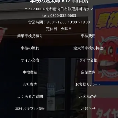
車検の速太郎 R171向日店
〒617-0004 京都府向日市鶏冠井町清水２
tel：0800-832-5683
営業時間：9:00〜12:00,13:00〜18:00
定休日：火曜日
簡単車検見積り
車検費用
車検の流れ
速太郎車検の特徴
オイル交換
タイヤ交換
車検実績
店舗案内
会社案内
お客様サポート
よくあるご質問
お客様の声
車検お役立ち情報
お知らせ