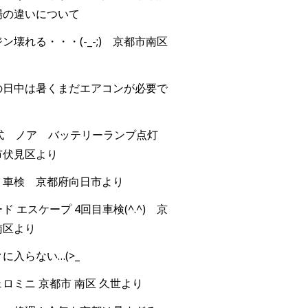
場の違いについて
ン壊れる・・・(-_-;) 京都市南区
の日中は暑くまだエアコンが必要で
年式 ノア バッテリーランプ点灯
市伏見区より
 車検 京都府向日市より
ド エスケープ 4回目車検(^.^) 京
南区より
に入らない…(>_
ロミニ 京都市 南区 久世より