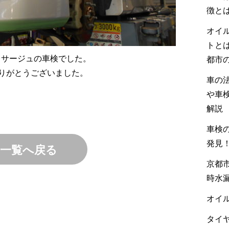
徴と
オイ
トと
レサージュの車検でした。
都市
りがとうございました。
車の
や車
解説
車検の
発見
一覧へ戻る
京都市
時水
オイル
タイヤ