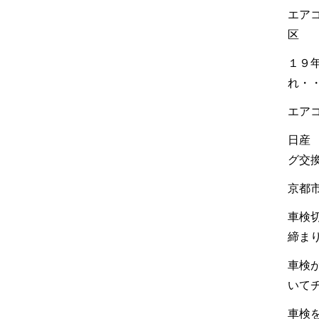
エア
区
１９
れ・
エア
日産
グ交
京都
車検
締ま
車検
いて
車検