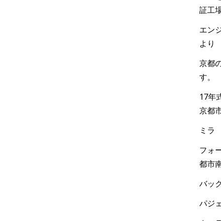
証工
エンジ
より
京都
す。
17
京都
ミラ
フォー
都市
バック
パジェ