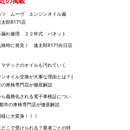
近の掲載
ハツ ムーヴ エンジンオイル漏
太郎R171店
ル漏れ修理 ２２年式 バネット
検時に発見！ 速太郎R171向日店
トマチックのオイルも汚れていく
ジンオイル交換が大事な理由とは？|
市の車検専門店が徹底解説
から義務化される電子車検証につい
京都市の車検専門店が徹底解説
同様に大変身！！！
はどこで受けられる？業者ごとの特