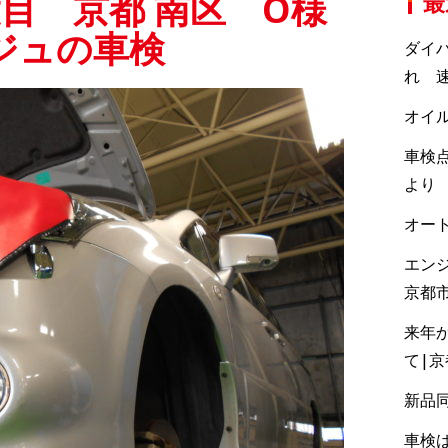
度目 京都 南区 O様
最
ジュの車検
ダイ
れ 速
オイ
車検点
より
オー
エン
京都
来年
て|
新品
車検