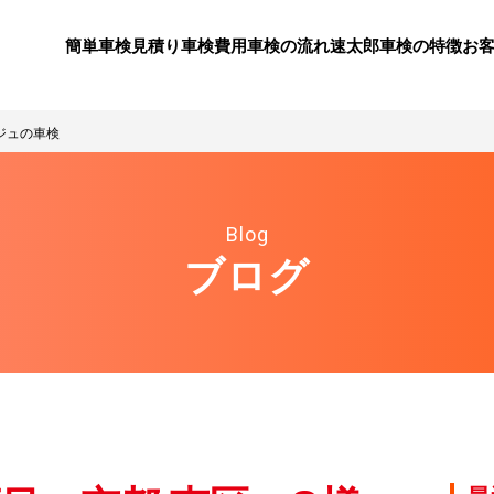
簡単車検見積り
⾞検費⽤
⾞検の流れ
速太郎⾞検の特徴
お
ジュの車検
Blog
ブログ