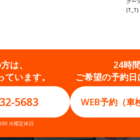
クー
(T_T)
の方は、
24時
っています。
ご希望の予約日
32-5683
WEB予約（車
8:00 火曜定休日