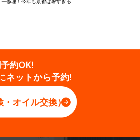
ラー修理！今年も京都は暑すぎる
間予約OK!
にネットから予約!
検・オイル交換）